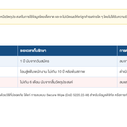
นือวัตถุประสงค์ในการใช้ข้อมูลโดยเด็ดขาด และจะไม่เปิดเผยให้แก่ลูกค้าองค์กรใด ๆ โดยไม่ได้รับความ
ระยะเวลาเก็บรักษา
การด
1 ปี นับจากวันสมัคร
ลบจา
โอนสู่แฟ้มพนักงาน ไม่เกิน 10 ปี หลังพ้นสภาพ
ดำเน
ไม่เกิน 6 เดือน นับจากสิ้นวัตถุประสงค์
ลบแล
ลด้วยวิธีที่ปลอดภัย ได้แก่ การลบแบบ Secure Wipe (DoD 5220.22-M) สำหรับข้อมูลดิจิทัล หรือก