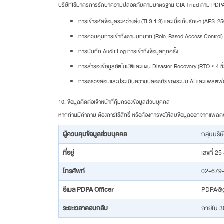
บริษัทใช้มาตรการรักษาความปลอดภัยตามมาตรฐาน CIA Triad ตาม PDPA 
การเข้ารหัสข้อมูลระหว่างส่ง (TLS 1.3) และเมื่อเก็บรักษา (AES-25
การควบคุมการเข้าถึงตามบทบาท (Role-Based Access Control) 
การบันทึก Audit Log การเข้าถึงข้อมูลทุกครั้ง
การสำรองข้อมูลอัตโนมัติและแผน Disaster Recovery (RTO ≤ 4 ชั่
การตรวจสอบและประเมินความปลอดภัยของระบบ AI และแพลตฟอร
10. ข้อมูลติดต่อเจ้าหน้าที่คุ้มครองข้อมูลส่วนบุคคล
หากท่านมีคำถาม ต้องการใช้สิทธิ์ หรือต้องการขอให้ลบข้อมูลออกจากแพลตฟอร
ผู้ควบคุมข้อมูลส่วนบุคคล
กลุ่มบริ
ที่อยู่
เลขที่ 2
โทรศัพท์
02-679-
อีเมล PDPA Officer
PDPA@g
ระยะเวลาตอบกลับ
ภายใน 30