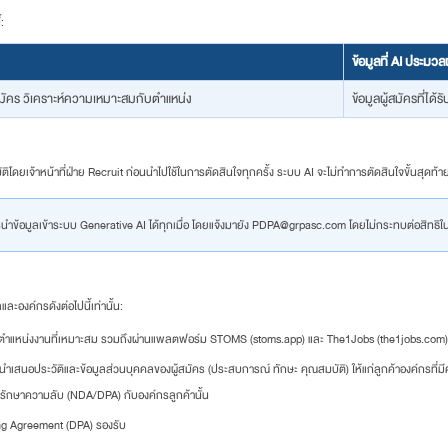
:
ข้อมูลที่ AI ประมว
สมัคร วิเคราะห์ความเหมาะสมกับตำแหน่ง
ข้อมูลผู้สมัครที่ไ
ดยเจ้าหน้าที่ฝ่าย Recruit ก่อนนำไปใช้ในการตัดสินใจทุกครั้ง ระบบ AI จะไม่ทำการตัดสินใจขั้นสุดท
รนำข้อมูลเข้าระบบ Generative AI ได้ทุกเมื่อ โดยแจ้งมายัง
PDPA@grpasc.com
โดยไม่กระทบต่อสิทธิ
ะองค์กรดังต่อไปนี้เท่านั้น:
แหน่งงานที่เหมาะสม รวมถึงผ่านแพลตฟอร์ม STOMS (stoms.app) และ The1Jobs (the1jobs.com)
นำเสนอประวัติและข้อมูลส่วนบุคคลของผู้สมัคร (ประสบการณ์ ทักษะ คุณสมบัติ) ให้แก่ลูกค้าองค์กรท
งรักษาความลับ (NDA/DPA) กับองค์กรลูกค้านั้น
ng Agreement (DPA) รองรับ