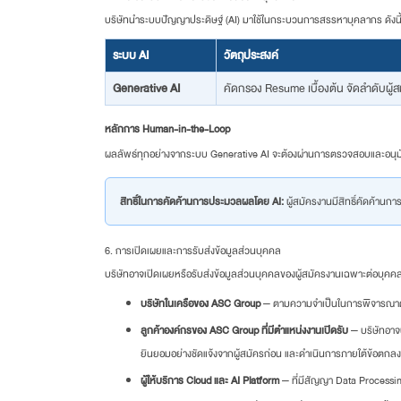
บริษัทนำระบบปัญญาประดิษฐ์ (AI) มาใช้ในกระบวนการสรรหาบุคลากร ดังนี้
ระบบ AI
วัตถุประสงค์
Generative AI
คัดกรอง Resume เบื้องต้น จัดลำดับผู้
หลักการ Human-in-the-Loop
ผลลัพธ์ทุกอย่างจากระบบ Generative AI จะต้องผ่านการตรวจสอบและอนุมัติโ
สิทธิ์ในการคัดค้านการประมวลผลโดย AI:
ผู้สมัครงานมีสิทธิ์คัดค้านกา
6. การเปิดเผยและการรับส่งข้อมูลส่วนบุคคล
บริษัทอาจเปิดเผยหรือรับส่งข้อมูลส่วนบุคคลของผู้สมัครงานเฉพาะต่อบุคคลแล
บริษัทในเครือของ ASC Group
— ตามความจำเป็นในการพิจารณาตำ
ลูกค้าองค์กรของ ASC Group ที่มีตำแหน่งงานเปิดรับ
— บริษัทอาจ
ยินยอมอย่างชัดแจ้งจากผู้สมัครก่อน และดำเนินการภายใต้ข้อตกล
ผู้ให้บริการ Cloud และ AI Platform
— ที่มีสัญญา Data Processi