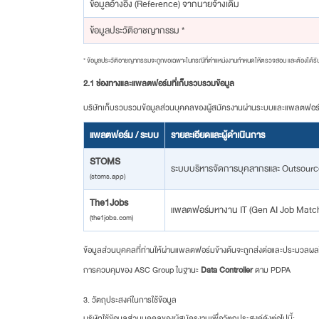
ข้อมูลอ้างอิง (Reference) จากนายจ้างเดิม
ข้อมูลประวัติอาชญากรรม *
* ข้อมูลประวัติอาชญากรรมจะถูกขอเฉพาะในกรณีที่ตำแหน่งงานกำหนดให้ตรวจสอบ และต้องได้รั
2.1 ช่องทางและแพลตฟอร์มที่เก็บรวบรวมข้อมูล
บริษัทเก็บรวบรวมข้อมูลส่วนบุคคลของผู้สมัครงานผ่านระบบและแพลตฟอร์มด
แพลตฟอร์ม / ระบบ
รายละเอียดและผู้ดำเนินการ
STOMS
ระบบบริหารจัดการบุคลากรและ Outsource
(stoms.app)
The1Jobs
แพลตฟอร์มหางาน IT (Gen AI Job Matchi
(the1jobs.com)
ข้อมูลส่วนบุคคลที่ท่านให้ผ่านแพลตฟอร์มข้างต้นจะถูกส่งต่อและประมวลผ
การควบคุมของ ASC Group ในฐานะ
Data Controller
ตาม PDPA
3. วัตถุประสงค์ในการใช้ข้อมูล
บริษัทใช้ข้อมูลส่วนบุคคลของผู้สมัครงานเพื่อวัตถุประสงค์ดังต่อไปนี้: