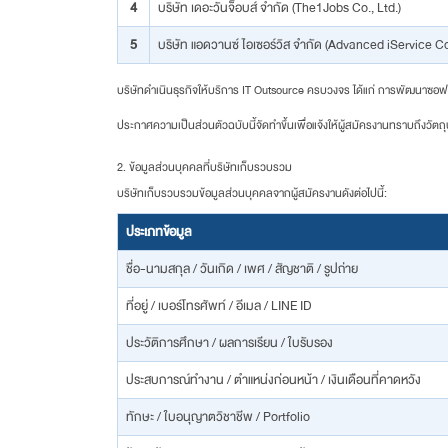
4
บริษัท เดอะวันจ็อบส์ จำกัด (The1Jobs Co., Ltd.)
5
บริษัท แอดวานซ์ ไอเซอร์วิส จำกัด (Advanced iService Co.
บริษัทดำเนินธุรกิจให้บริการ IT Outsource ครบวงจร ได้แก่ การพัฒนาซอ
ENGLISH
ประกาศความเป็นส่วนตัวฉบับนี้จัดทำขึ้นเพื่อแจ้งให้ผู้สมัครงานทราบถึงว
ภาษาไทย
2. ข้อมูลส่วนบุคคลที่บริษัทเก็บรวบรวม
บริษัทเก็บรวบรวมข้อมูลส่วนบุคคลจากผู้สมัครงานดังต่อไปนี้:
English
ประเภทข้อมูล
ชื่อ-นามสกุล / วันเกิด / เพศ / สัญชาติ / รูปถ่าย
ที่อยู่ / เบอร์โทรศัพท์ / อีเมล / LINE ID
ประวัติการศึกษา / ผลการเรียน / ใบรับรอง
ประสบการณ์ทำงาน / ตำแหน่งก่อนหน้า / เงินเดือนที่คาดหวัง
ทักษะ / ใบอนุญาตวิชาชีพ / Portfolio