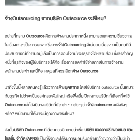
จ้างOutsourcing
จาก
บริษัท Outsource
จะดีไหม?
อย่างที่ทราบ
Outsource
คือการจ้างงานประเภทหนึ่ง สามารถและความเชี่ยวชาญ
ในเรื่องต่างๆเป็นการเฉพาะ ซึ่งการ
จ้างOutsourcing
ดีแน่นอนเนื่องจากเป็นคนที่มี
ประสบการณ์ทำงานอยู่เเล้วเป็นการตอบโจทย์ของธุรกิจได้หลายส่วน ซึ่งสิ่งสำคัญ
หนึ่งที่ธุรกิจของผู้ใช้บริการจะได้คือ เรื่องการลดค่าใช้จ่ายภายในการจ้างงาน
พนักงานประจำ และนี่คือ เหตุผลที่ควรเลือก
จ้าง Outsource
มาถึงขั้นนี้หลายคนคงรู้เเล้วว่าการจ้าง
บุคลากร
โดยใช้บริการ outsource นั้นเหมาะ
กับธุรกิจ ไม่ว่าจะเป็นองค์กรระดับใหญ่ หรือพึ่งเริ่มเปิดหลายบริษัท ก็เลือกที่จะใช้
Outsource
แต่ก็ยังมีบางบริษัทที่ยังกล้า ๆ กลัว ๆ ว่า
จ้าง outsource
จะดีจริงๆ
หรือ? พนักงานที่ได้มาจะมีคุณภาพจริงไหม?
ดังนั้น
บริษัท Outsource
ที่เลือกควรมีความน่าเชื่อ
บริษัท แอดวานซ์ เพอซเนล และ
โซลูชั่น จำกัด (APNS)
เป็นที่รู้จักและได้รับการยอมรับอย่างกว้างขวางว่าเป็นผู้นำ